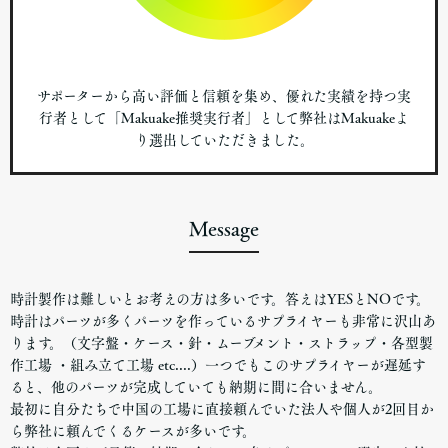
サポーターから高い評価と信頼を集め、優れた実績を持つ実
行者として「Makuake推奨実行者」として弊社はMakuakeよ
り選出していただきました。
Message
時計製作は難しいとお考えの方は多いです。答えはYESとNOです。
時計はパーツが多くパーツを作っているサプライヤーも非常に沢山あ
ります。（文字盤・ケース・針・ムーブメント・ストラップ・各型製
作工場 ・組み立て工場 etc....）一つでもこのサプライヤーが遅延す
ると、他のパーツが完成していても納期に間に合いません。
最初に自分たちで中国の工場に直接頼んでいた法人や個人が2回目か
ら弊社に頼んでくるケースが多いです。