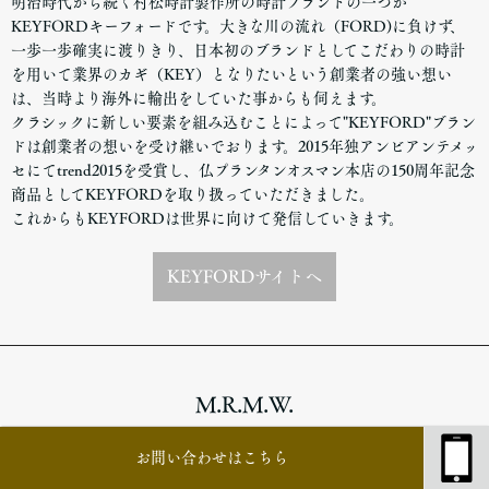
明治時代から続く村松時計製作所の時計ブランドの一つが
KEYFORDキーフォードです。大きな川の流れ（FORD)に負けず、
一歩一歩確実に渡りきり、日本初のブランドとしてこだわりの時計
を用いて業界のカギ（KEY）となりたいという創業者の強い想い
は、当時より海外に輸出をしていた事からも伺えます。
クラシックに新しい要素を組み込むことによって"KEYFORD"ブラン
ドは創業者の想いを受け継いでおります。2015年独アンビアンテメッ
セにてtrend2015を受賞し、仏プランタンオスマン本店の150周年記念
商品としてKEYFORDを取り扱っていただきました。
これからもKEYFORDは世界に向けて発信していきます。
KEYFORDサイトヘ
M.R.M.W.
Montre Roroi Military Watch
お問い合わせはこちら
モントルロロイ ミリタリーウオッチは世界のミリタ