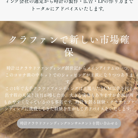
ィング会社の選定から時計の製作・広告・LPの作り方まで
トータルにアドバイスいたします。
クラファンで新しい市場確
保
時計はクラウドファンディング創世記からメインアイテムの一つ。
このコロナ渦の中ネットでのショッピングが主流になりつつありま
す。
この1年で大手クラウドファンディングは上場したりCM広告を打ち
出す程の人気！注目が増した分、大きな成功もありますが企画が埋
もれやすくなっているのも事実です。時計を創る経験・クラウドファ
ンディングに挑戦してきた経験を生かしてアドバイスをいたします。
時計クラウドファンディングコンサルタントを問い合わせる